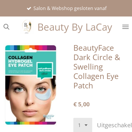
Ga
Salon & Webshop gesloten vanaf
direct
naar
Beauty By LaCay
de
hoofdinhoud
BeautyFace
Dark Circle &
Swelling
Collagen Eye
Patch
€ 5,00
Uitgeschake