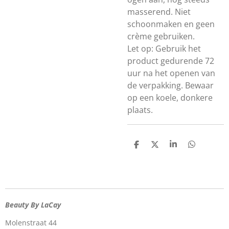
masserend. Niet
schoonmaken en geen
crème gebruiken.
Let op: Gebruik het
product gedurende 72
uur na het openen van
de verpakking. Bewaar
op een koele, donkere
plaats.
D
D
S
D
e
e
h
e
l
e
a
l
e
l
r
e
n
e
n
Beauty By LaCay
Molenstraat 44