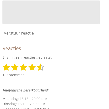
Verstuur reactie
Reacties
Er zijn geen reacties geplaatst.
1
2
3
4
5
S
R
t
a
s
s
s
s
s
e
162 stemmen
t
m
t
t
t
t
t
i
m
n
e
e
e
e
e
e
Telefonische bereikbaarheid:
g
n
r
r
r
r
r
:
Maandag: 15:15 - 20:00 uur
4
r
r
r
r
Dinsdag: 15:15 - 20:00 uur
.
Woensdag: 08:30 - 20:00 uur