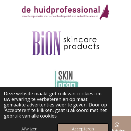
e
n
Deze website maakt gebruik van cookies om
uw ervaring te verbeteren en op maat
gemaakte advertenties weer te geven. Door op
© 2025 Beauty By LaCay
‘Accepteren’ te klikken, gaat u akkoord met het
gebruik van alle cookies.
Afwijzen
Accepteren
E-mailadres
Telefoonnummer
Kaart
Instagram
WhatsApp