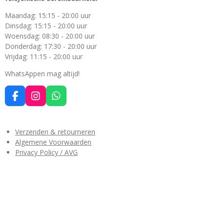
g
n
r
r
r
r
r
:
Maandag: 15:15 - 20:00 uur
4
r
r
r
r
Dinsdag: 15:15 - 20:00 uur
.
Woensdag: 08:30 - 20:00 uur
e
e
e
e
4
Donderdag: 17:30 - 20:00 uur
3
n
n
n
n
Vrijdag: 11:15 - 20:00 uur
6
3
WhatsAppen mag altijd!
6
3
F
I
W
6
a
n
h
3
c
s
a
6
e
t
t
Verzenden & retourneren
3
b
a
s
Algemene Voorwaarden
6
o
g
A
Privacy Policy / AVG
3
o
r
p
k
a
p
6
m
s
t
e
r
r