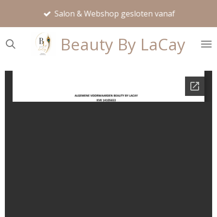
Ga
Salon & Webshop gesloten vanaf
direct
naar
Beauty By LaCay
de
hoofdinhoud