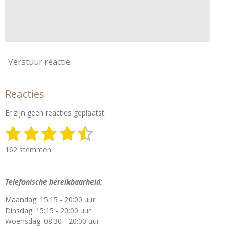
Verstuur reactie
Reacties
Er zijn geen reacties geplaatst.
1
2
3
4
5
S
R
t
a
s
s
s
s
s
e
162 stemmen
t
m
t
t
t
t
t
i
m
n
e
e
e
e
e
e
Telefonische bereikbaarheid:
g
n
r
r
r
r
r
:
Maandag: 15:15 - 20:00 uur
4
r
r
r
r
Dinsdag: 15:15 - 20:00 uur
.
Woensdag: 08:30 - 20:00 uur
4