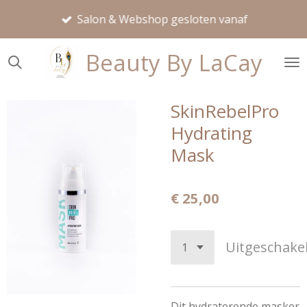
Ga
Salon & Webshop gesloten vanaf
direct
naar
Beauty By LaCay
de
hoofdinhoud
SkinRebelPro
Hydrating
Mask
€ 25,00
Uitgeschake
Dit hydraterende masker