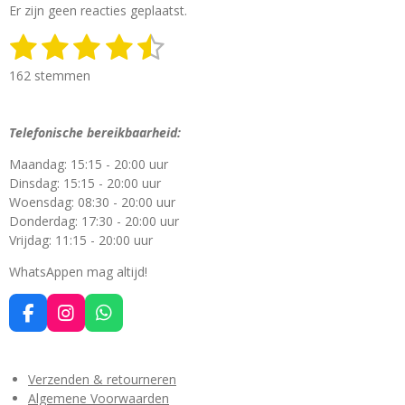
Er zijn geen reacties geplaatst.
1
2
3
4
5
S
R
t
a
s
s
s
s
s
e
162 stemmen
t
m
t
t
t
t
t
i
m
n
e
e
e
e
e
e
Telefonische bereikbaarheid:
g
n
r
r
r
r
r
:
Maandag: 15:15 - 20:00 uur
4
r
r
r
r
Dinsdag: 15:15 - 20:00 uur
.
Woensdag: 08:30 - 20:00 uur
e
e
e
e
4
Donderdag: 17:30 - 20:00 uur
2
n
n
n
n
Vrijdag: 11:15 - 20:00 uur
5
9
WhatsAppen mag altijd!
2
5
F
I
W
9
a
n
h
2
c
s
a
5
e
t
t
Verzenden & retourneren
9
b
a
s
Algemene Voorwaarden
2