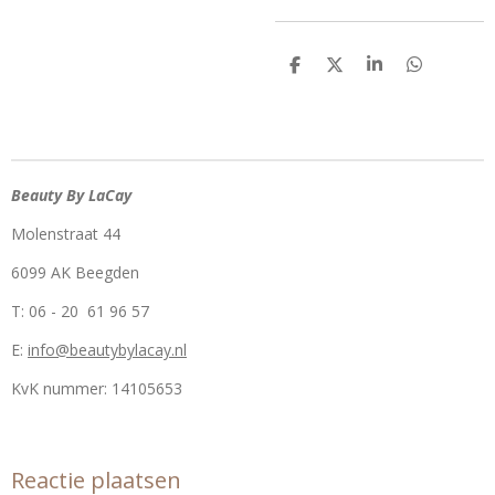
D
D
S
D
e
e
h
e
l
e
a
l
e
l
r
e
n
e
n
Beauty By LaCay
Molenstraat 44
6099 AK Beegden
T: 06 - 20 61 96 57
E:
info@beautybylacay.nl
KvK nummer:
14105653
Reactie plaatsen