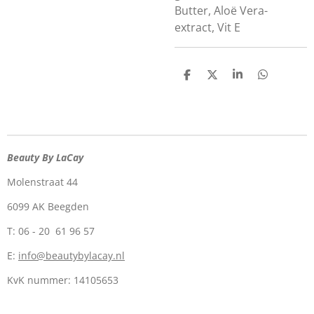
Butter, Aloë Vera-
extract, Vit E
D
D
S
D
e
e
h
e
l
e
a
l
e
l
r
e
n
e
n
Beauty By LaCay
Molenstraat 44
6099 AK Beegden
T: 06 - 20 61 96 57
E:
info@beautybylacay.nl
KvK nummer:
14105653