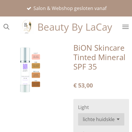
Ga
Salon & Webshop gesloten vanaf
direct
naar
Beauty By LaCay
de
hoofdinhoud
BiON Skincare
Tinted Mineral
SPF 35
€ 53,00
Light