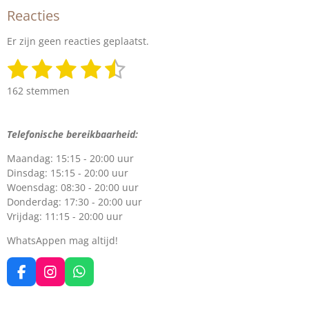
Reacties
Er zijn geen reacties geplaatst.
1
2
3
4
5
S
R
t
a
s
s
s
s
s
e
162 stemmen
t
m
t
t
t
t
t
i
m
n
e
e
e
e
e
e
Telefonische bereikbaarheid:
g
n
r
r
r
r
r
:
Maandag: 15:15 - 20:00 uur
4
r
r
r
r
Dinsdag: 15:15 - 20:00 uur
.
Woensdag: 08:30 - 20:00 uur
e
e
e
e
4
Donderdag: 17:30 - 20:00 uur
2
n
n
n
n
Vrijdag: 11:15 - 20:00 uur
5
9
WhatsAppen mag altijd!
2
5
F
I
W
9
a
n
h
2
c
s
a