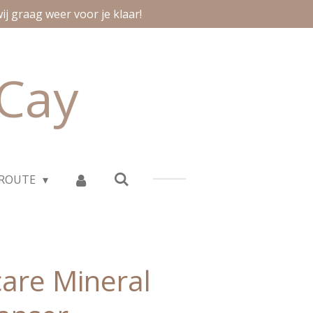
ij graag weer voor je klaar!
aCay
 ROUTE
are Mineral