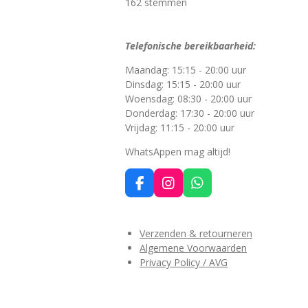
s
s
s
s
s
e
162 stemmen
t
m
t
t
t
t
t
i
m
n
e
e
e
e
e
e
Telefonische bereikbaarheid:
g
n
r
r
r
r
r
:
Maandag: 15:15 - 20:00 uur
4
r
r
r
r
Dinsdag: 15:15 - 20:00 uur
.
Woensdag: 08:30 - 20:00 uur
e
e
e
e
4
Donderdag: 17:30 - 20:00 uur
2
n
n
n
n
Vrijdag: 11:15 - 20:00 uur
5
9
WhatsAppen mag altijd!
2
5
F
I
W
9
a
n
h
2
c
s
a
5
e
t
t
Verzenden & retourneren
9
b
a
s
Algemene Voorwaarden
2
o
g
A
Privacy Policy / AVG
5
o
r
p
k
a
p
9
m
s