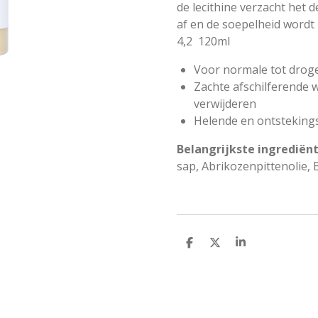
de lecithine verzacht het 
af en de soepelheid wordt 
4,2
120ml
Voor normale tot droge
Zachte afschilferende 
verwijderen
Helende en ontstekin
Belangrijkste
ingrediën
sap, Abrikozenpittenolie, 
D
D
S
e
e
h
l
e
a
e
l
r
n
e