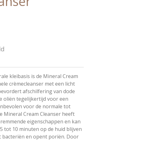
anser
ld
rale kleibasis is de Mineral Cream
onele crèmecleanser met een licht
evordert afschilfering van dode
 oliën tegelijkertijd voor een
anbevolen voor de normale tot
De Mineral Cream Cleanser heeft
sremmende eigenschappen en kan
 5 tot 10 minuten op de huid blijven
t bacteriën en opent poriën. Door