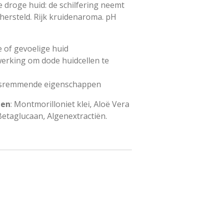
de droge huid: de schilfering neemt
hersteld. Rijk kruidenaroma. pH
 of gevoelige huid
werking om dode huidcellen te
gsremmende eigenschappen
ten
: Montmorilloniet klei, Aloë Vera
Betaglucaan, Algenextractiën.