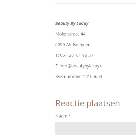
Beauty By LaCay
Molenstraat 44
6099 AK Beegden
T: 06 - 20 61 96 57
E:
info@beautybylacay.nl
KvK nummer:
14105653
Reactie plaatsen
Naam *