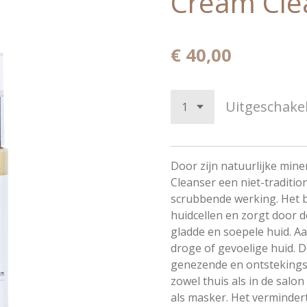
Cream Cle
€ 40,00
Uitgeschake
Door zijn natuurlijke mine
Cleanser een ​​niet-traditi
scrubbende werking. Het b
huidcellen en zorgt door de
gladde en soepele huid. A
droge of gevoelige huid. 
genezende en ontsteking
zowel thuis als in de salon
als masker. Het verminder