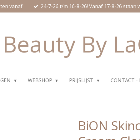
ten vanaf
24-7-26 t/m 16-8-26! Vanaf 17-8-26 staan w
Beauty By L
NGEN
WEBSHOP
PRIJSLIJST
CONTACT -
BiON Skinc