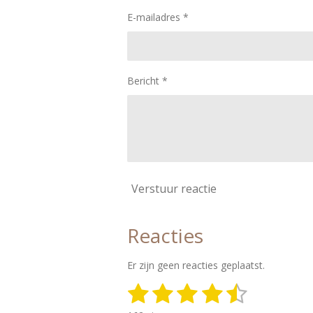
E-mailadres *
Bericht *
Verstuur reactie
Reacties
Er zijn geen reacties geplaatst.
1
2
3
4
5
S
R
t
a